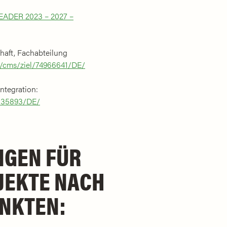
EADER 2023 – 2027 –
haft, Fachabteilung
t/cms/ziel/74966641/DE/
Integration:
4835893/DE/
NGEN FÜR
KTE NACH T
KTEN: