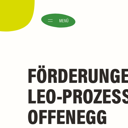
MENÜ
FÖRDERUNGE
EO-PROZESS I
FFENEGG