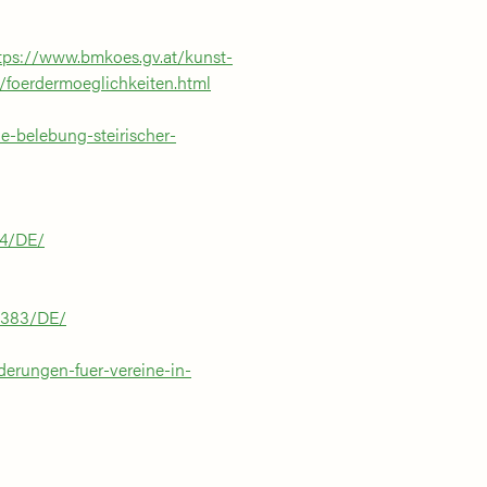
tps://www.bmkoes.gv.at/kunst-
/foerdermoeglichkeiten.html
ie-belebung-steirischer-
94/DE/
81383/DE/
rderungen-fuer-vereine-in-