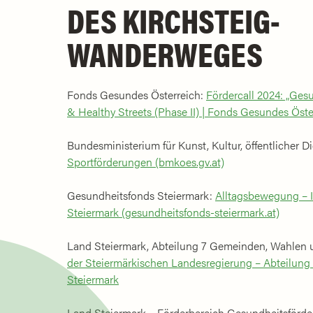
DES KIRCHSTEIG-
WANDERWEGES
Fonds Gesundes Österreich:
Fördercall 2024: „Ges
& Healthy Streets (Phase II) | Fonds Gesundes Öster
Bundesministerium für Kunst, Kultur, öffentlicher D
Sportförderungen (bmkoes.gv.at)
Gesundheitsfonds Steiermark:
Alltagsbewegung – I
Steiermark (gesundheitsfonds-steiermark.at)
Land Steiermark, Abteilung 7 Gemeinden, Wahlen 
der Steiermärkischen Landesregierung – Abteilung
Steiermark
Land Steiermark – Förderbereich Gesundheitsförde