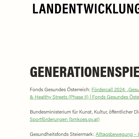
GENERATIONENSPI
Fonds Gesundes Österreich:
Fördercall 2024: „Ges
& Healthy Streets (Phase II) | Fonds Gesundes Öster
Bundesministerium für Kunst, Kultur, öffentlicher D
Sportförderungen (bmkoes.gv.at)
Gesundheitsfonds Steiermark:
Alltagsbewegung – I