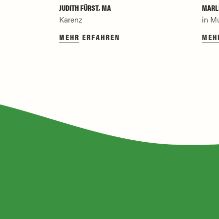
MARLE
JUDITH FÜRST, MA
in M
Karenz
MEH
MEHR ERFAHREN