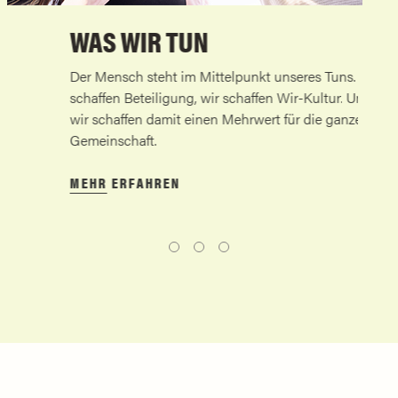
WAS WIR TUN
WAS
in
Der Mensch steht im Mittelpunkt unseres Tuns. Wir
Mit un
schaffen Beteiligung, wir schaffen Wir-Kultur. Und
den G
wir schaffen damit einen Mehrwert für die ganze
heute 
k
Gemeinschaft.
positi
gestal
MEHR ERFAHREN