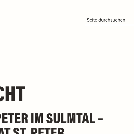
CHT
PETER IM SULMTAL –
T ST. PETER