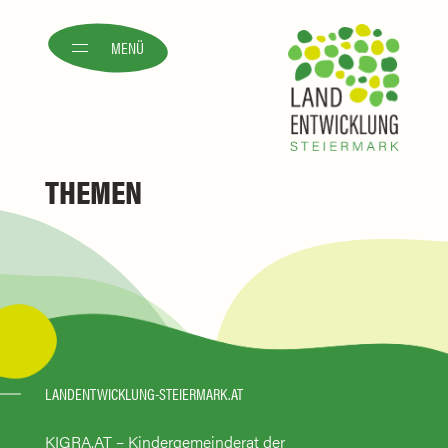
MENÜ
THEMEN
LANDENTWICKLUNG-STEIERMARK.AT
KIGRA.AT – Kindergemeinderat der