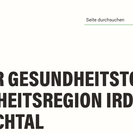
R GESUNDHEITST
EITSREGION IRD
CHTAL