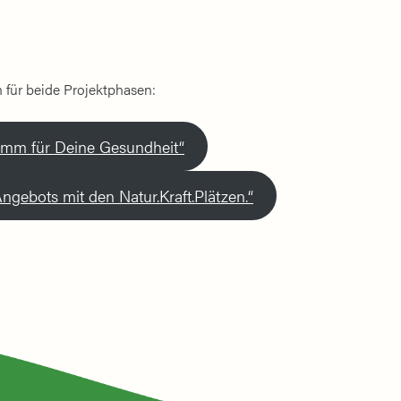
n für beide Projektphasen:
amm für Deine Gesundheit“
Angebots mit den Natur.Kraft.Plätzen.“