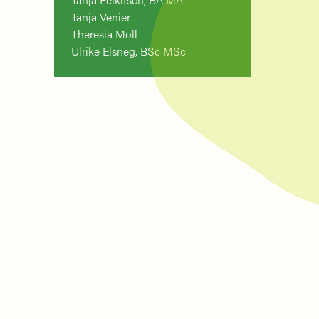
Tanja Venier
Theresia Moll
Ulrike Elsneg, BSc MSc