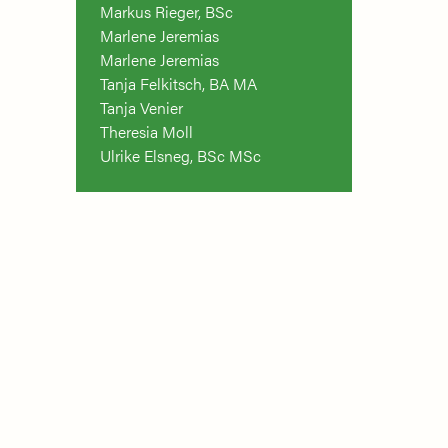
Markus Rieger, BSc
Marlene Jeremias
Marlene Jeremias
Tanja Felkitsch, BA MA
Tanja Venier
Theresia Moll
Ulrike Elsneg, BSc MSc