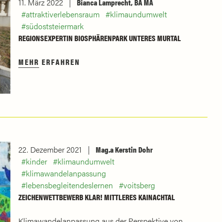
11. März 2022
Bianca Lamprecht, BA MA
attraktiverlebensraum
klimaundumwelt
südoststeiermark
REGIONSEXPERTIN BIOSPHÄRENPARK UNTERES MURTAL
MEHR ERFAHREN
22. Dezember 2021
Mag.a Kerstin Dohr
kinder
klimaundumwelt
klimawandelanpassung
lebensbegleitendeslernen
voitsberg
ZEICHENWETTBEWERB KLAR! MITTLERES KAINACHTAL
Klimawandelanpassung aus der Perspektive von