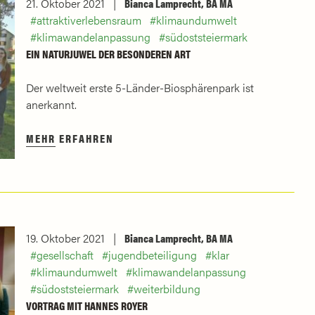
21. Oktober 2021
Bianca Lamprecht, BA MA
attraktiverlebensraum
klimaundumwelt
klimawandelanpassung
südoststeiermark
EIN NATURJUWEL DER BESONDEREN ART
Der weltweit erste 5-Länder-Biosphärenpark ist
anerkannt.
MEHR ERFAHREN
19. Oktober 2021
Bianca Lamprecht, BA MA
gesellschaft
jugendbeteiligung
klar
klimaundumwelt
klimawandelanpassung
südoststeiermark
weiterbildung
VORTRAG MIT HANNES ROYER