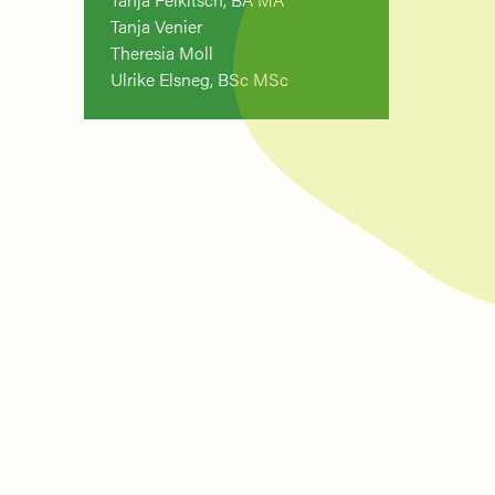
Tanja Venier
Theresia Moll
Ulrike Elsneg, BSc MSc