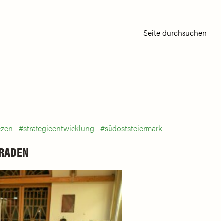
ezen
strategieentwicklung
südoststeiermark
TRADEN