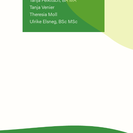
Tanja Venier
Theresia Moll
Ulrike Elsneg, BSc MSc