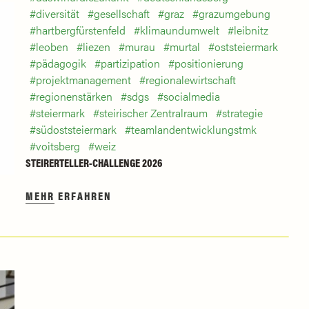
diversität
gesellschaft
graz
grazumgebung
hartbergfürstenfeld
klimaundumwelt
leibnitz
leoben
liezen
murau
murtal
oststeiermark
pädagogik
partizipation
positionierung
projektmanagement
regionalewirtschaft
regionenstärken
sdgs
socialmedia
steiermark
steirischer Zentralraum
strategie
südoststeiermark
teamlandentwicklungstmk
voitsberg
weiz
STEIRERTELLER-CHALLENGE 2026
MEHR ERFAHREN