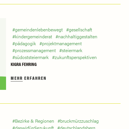
gemeindenlebenbewegt
gesellschaft
kindergemeinderat
nachhaltiggestalten
pädagogik
projektmanagement
prozessmanagement
steiermark
südoststeiermark
zukunftsperspektiven
KIGRA FEHRING
MEHR ERFAHREN
Bezirke & Regionen
bruckmürzzuschlag
daswirfürdiezukunft
deutschlandsberg