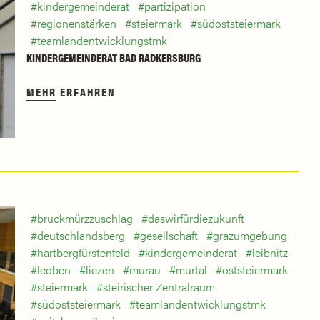
kindergemeinderat
partizipation
regionenstärken
steiermark
südoststeiermark
teamlandentwicklungstmk
KINDERGEMEINDERAT BAD RADKERSBURG
MEHR ERFAHREN
bruckmürzzuschlag
daswirfürdiezukunft
deutschlandsberg
gesellschaft
grazumgebung
hartbergfürstenfeld
kindergemeinderat
leibnitz
leoben
liezen
murau
murtal
oststeiermark
steiermark
steirischer Zentralraum
südoststeiermark
teamlandentwicklungstmk